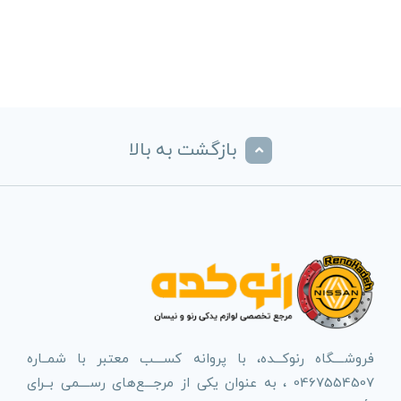
بازگشت به بالا
فروشــــگاه رنوکـــده، با پروانه کســــب معتبر با شمــاره
0467554507 ، به عنوان یکی از مرجـــع‌های رســــمی بــرای