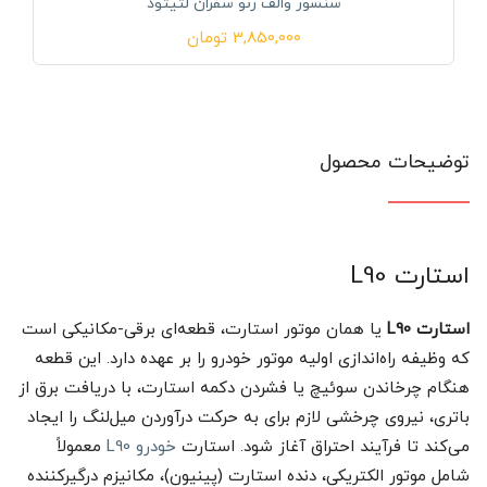
سنسور والف رنو سفران لتیتود
3,850,000
تومان
توضیحات محصول
استارت L90
استارت L90
یا همان موتور استارت، قطعه‌ای برقی-مکانیکی است
که وظیفه راه‌اندازی اولیه موتور خودرو را بر عهده دارد. این قطعه
هنگام چرخاندن سوئیچ یا فشردن دکمه استارت، با دریافت برق از
باتری، نیروی چرخشی لازم برای به حرکت درآوردن میل‌لنگ را ایجاد
می‌کند تا فرآیند احتراق آغاز شود. استارت
خودرو L90
معمولاً
شامل موتور الکتریکی، دنده استارت (پینیون)، مکانیزم درگیرکننده