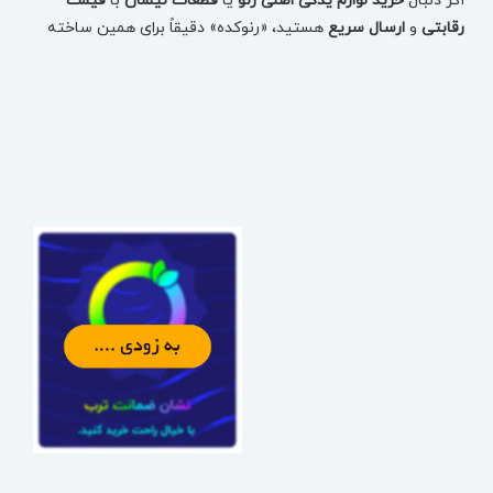
اگر دنبال
خرید لوازم یدکی اصلی رنو
یا
قطعات نیسان
با
قیمت
رقابتی
و
ارسال سریع
هستید، «رنوکده» دقیقاً برای همین ساخته
شده: یک مرجع تخصصی برای انتخاب دقیق قطعه، بررسی
موجودی، مقایسه قیمت و ثبت سفارش بدون اتلاف وقت.
در رنوکده، قطعات
تست‌شده
و
دارای ضمانت اصالت
ارائه می‌شوند
تا با خیال راحت، قطعه درست را برای خودروتان تهیه کنید—چه
مصرفی باشد، چه بدنه، چه فنی و حساس.
خرید لوازم یدکی رنو بر اساس مدل خودرو (سریع و دقیق)
برای اینکه انتخاب قطعه اشتباه نشود، می‌توانید از همان ابتدا مدل
خودرو را انتخاب کنید و دقیقاً به قطعات همان خودرو برسید:
لوازم یدکی تالیسمان (Talisman)
لوازم یدکی کولیوس نیو (Koleos New)
قطعات کپچر (Captur)
لوازم یدکی فلوئنس (Fluence)
قطعات سفران / لتیتیود (Safrane / Latitude)