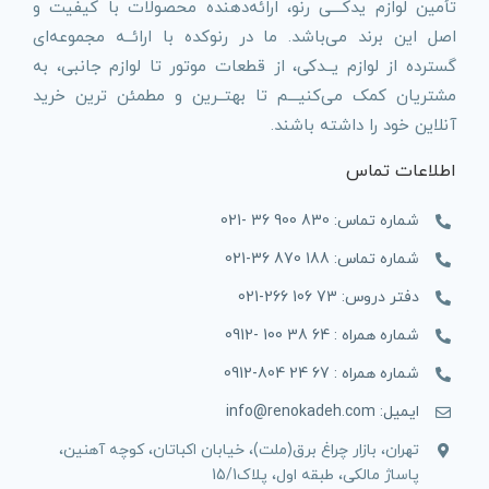
تأمین لوازم یدکـــی رنو، ارائه‌دهنده محصولات با کیفیت و
اصل این برند می‌باشد. ما در رنوکده با ارائــه مجموعه‌ای
گسترده از لوازم یــدکی، از قطعات موتور تا لوازم جانبی، به
مشتریان کمک می‌کنیـــم تا بهتــرین و مطمئن ترین خرید
آنلاین خود را داشته باشند.
اطلاعات تماس
شماره تماس: 830 900 36 -021
شماره تماس: 188 870 36-021
دفتر دروس: 73 106 266-021
شماره همراه : 64 38 100 -0912
شماره همراه : 67 24 804-0912
ایمیل: info@renokadeh.com
تهران، بازار چراغ برق(ملت)، خیابان اکباتان، کوچه آهنین،
پاساژ مالکی، طبقه اول، پلاک15/1