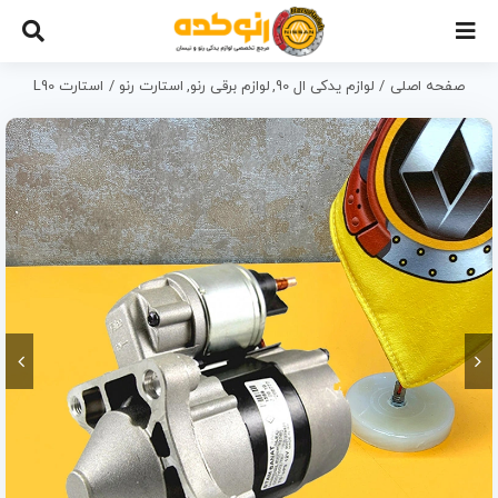
Ski
t
conten
صفحه اصلی
لوازم یدکی ال 90
لوازم برقی رنو
استارت رنو
استارت L90