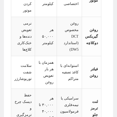
موتور
اختصاصی
کیلومتر
کردن
موتور
روغن
نرمی
روغن
مخصوص
هر
تعویض
گیربکس
DCT
۵۰,۰۰۰
دنده‌ها و
دوکلاچه
(استاندارد
کیلومتر
خنک‌کاری
DW5)
کلاچ‌ها
همزمان با
استوانه‌ای با
سلامت
فیلتر
هر بار
کاغذ تصفیه
شفت
روغن
تعویض
متراکم
توربوشارژر
روغن
حفظ
سرامیکی یا
هر
لنت
دیسک چرخ
نیمه‌فلزی
۳۰,۰۰۰ تا
ترمز
و
فرمولاسیون
۴۰,۰۰۰
جلو
ترمزگیری