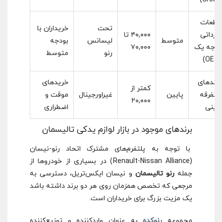
قطعات
تحت
خریداران با
وارداتی
۴۰,۰۰۰ تا
متوسط
لیسانس
بودجه
درجه یک
۷۰,۰۰۰
رنو
متوسط
(OES)
برندهای
خریدهای
کمتر از
متفرقه
پایین
غیراورجینال
موقت و
۲۰,۰۰۰
چینی
اضطراری
برندهای موجود در بازار لوازم یدکی تالیسمان
با توجه به پلتفرم‌های مشترک اتحاد رنو-نیسان
(Renault-Nissan Alliance) در بسیاری از خودروها از
جمله
رنو تالیسمان
و نیسان ایکس‌تریل، دسترسی به
مرجعی که تخصص همزمان روی هر دو برند داشته باشد
یک مزیت بزرگ برای خریداران است.
مجموعه
رنوکده
به عنوان واردکننده و توزیع‌کننده