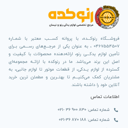
فروشــــگاه رنوکـــده، با پروانه کســــب معتبر با شمــاره
0467554507 ، به عنوان یکی از مرجـــع‌های رســــمی بــرای
تأمین لوازم یدکـــی رنو، ارائه‌دهنده محصولات با کیفیت و
اصل این برند می‌باشد. ما در رنوکده با ارائــه مجموعه‌ای
گسترده از لوازم یــدکی، از قطعات موتور تا لوازم جانبی، به
مشتریان کمک می‌کنیـــم تا بهتــرین و مطمئن ترین خرید
آنلاین خود را داشته باشند.
اطلاعات تماس
شماره تماس: 830 900 36 -021
شماره تماس: 188 870 36-021