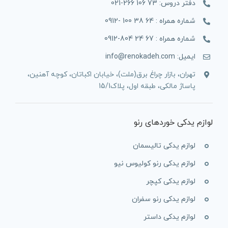
دفتر دروس: 73 106 266-021
شماره همراه : 64 38 100 -0912
شماره همراه : 67 24 804-0912
ایمیل: info@renokadeh.com
تهران، بازار چراغ برق(ملت)، خیابان اکباتان، کوچه آهنین،
پاساژ مالکی، طبقه اول، پلاک15/1
لوازم یدکی خوردهای رنو
لوازم یدکی تالیسمان
لوازم یدکی رنو کولیوس نیو
لوازم یدکی کپچر
لوازم یدکی رنو سفران
لوازم یدکی داستر