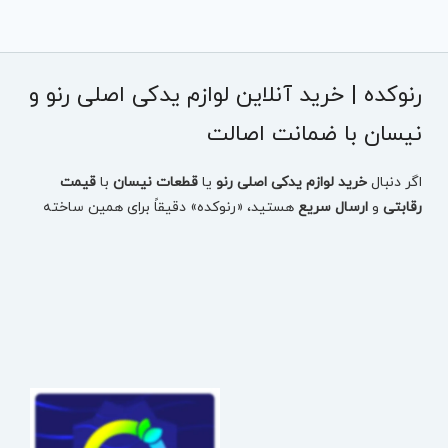
رنوکده | خرید آنلاین لوازم یدکی اصلی رنو و
نیسان با ضمانت اصالت
اگر دنبال
خرید لوازم یدکی اصلی رنو
یا
قطعات نیسان
با
قیمت
رقابتی
و
ارسال سریع
هستید، «رنوکده» دقیقاً برای همین ساخته
شده: یک مرجع تخصصی برای انتخاب دقیق قطعه، بررسی
موجودی، مقایسه قیمت و ثبت سفارش بدون اتلاف وقت.
در رنوکده، قطعات
تست‌شده
و
دارای ضمانت اصالت
ارائه می‌شوند
تا با خیال راحت، قطعه درست را برای خودروتان تهیه کنید—چه
مصرفی باشد، چه بدنه، چه فنی و حساس.
خرید لوازم یدکی رنو بر اساس مدل خودرو (سریع و دقیق)
برای اینکه انتخاب قطعه اشتباه نشود، می‌توانید از همان ابتدا مدل