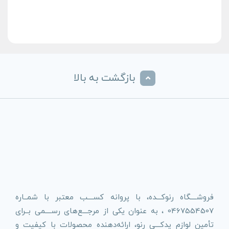
بازگشت به بالا
فروشــــگاه رنوکـــده، با پروانه کســــب معتبر با شمــاره
0467554507 ، به عنوان یکی از مرجـــع‌های رســــمی بــرای
تأمین لوازم یدکـــی رنو، ارائه‌دهنده محصولات با کیفیت و