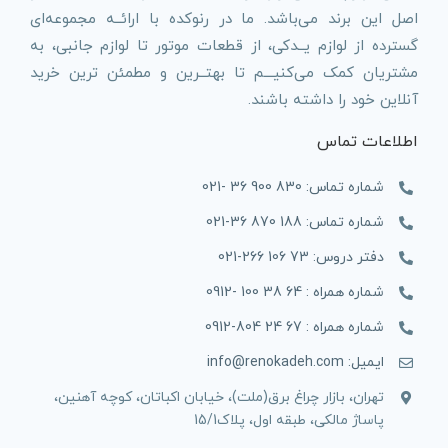
اصل این برند می‌باشد. ما در رنوکده با ارائــه مجموعه‌ای
گسترده از لوازم یــدکی، از قطعات موتور تا لوازم جانبی، به
مشتریان کمک می‌کنیـــم تا بهتــرین و مطمئن ترین خرید
آنلاین خود را داشته باشند.
اطلاعات تماس
شماره تماس: 830 900 36 -021
شماره تماس: 188 870 36-021
دفتر دروس: 73 106 266-021
شماره همراه : 64 38 100 -0912
شماره همراه : 67 24 804-0912
ایمیل: info@renokadeh.com
تهران، بازار چراغ برق(ملت)، خیابان اکباتان، کوچه آهنین،
پاساژ مالکی، طبقه اول، پلاک15/1