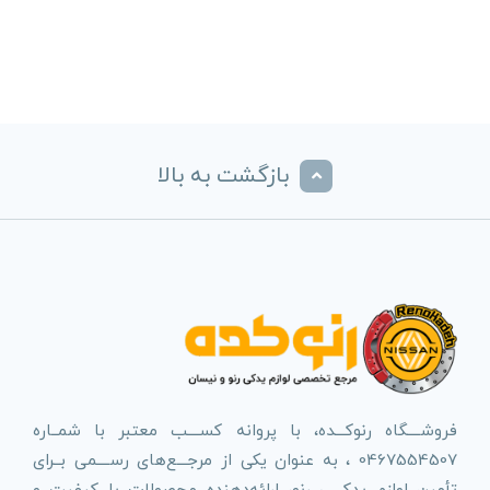
بازگشت به بالا
فروشــــگاه رنوکـــده، با پروانه کســــب معتبر با شمــاره
0467554507 ، به عنوان یکی از مرجـــع‌های رســــمی بــرای