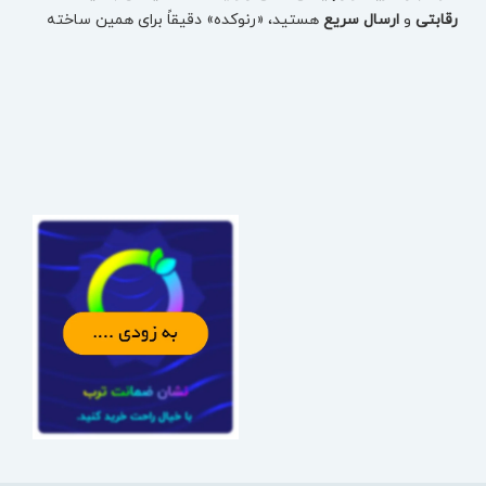
رقابتی
و
ارسال سریع
هستید، «رنوکده» دقیقاً برای همین ساخته
شده: یک مرجع تخصصی برای انتخاب دقیق قطعه، بررسی
موجودی، مقایسه قیمت و ثبت سفارش بدون اتلاف وقت.
در رنوکده، قطعات
تست‌شده
و
دارای ضمانت اصالت
ارائه می‌شوند
تا با خیال راحت، قطعه درست را برای خودروتان تهیه کنید—چه
مصرفی باشد، چه بدنه، چه فنی و حساس.
خرید لوازم یدکی رنو بر اساس مدل خودرو (سریع و دقیق)
برای اینکه انتخاب قطعه اشتباه نشود، می‌توانید از همان ابتدا مدل
خودرو را انتخاب کنید و دقیقاً به قطعات همان خودرو برسید:
لوازم یدکی تالیسمان (Talisman)
لوازم یدکی کولیوس نیو (Koleos New)
قطعات کپچر (Captur)
لوازم یدکی فلوئنس (Fluence)
قطعات سفران / لتیتیود (Safrane / Latitude)