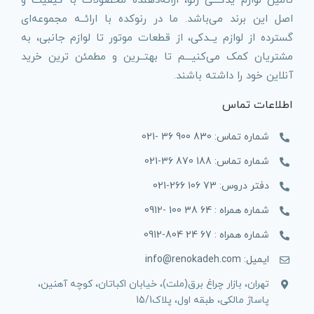
تأمین لوازم یدکـــی رنو، ارائه‌دهنده محصولات با کیفیت و
اصل این برند می‌باشد. ما در رنوکده با ارائــه مجموعه‌ای
گسترده از لوازم یــدکی، از قطعات موتور تا لوازم جانبی، به
مشتریان کمک می‌کنیـــم تا بهتــرین و مطمئن ترین خرید
آنلاین خود را داشته باشند.
اطلاعات تماس
شماره تماس: 830 900 36 -021
شماره تماس: 188 870 36-021
دفتر دروس: 73 106 266-021
شماره همراه : 64 38 100 -0912
شماره همراه : 67 24 804-0912
ایمیل: info@renokadeh.com
تهران، بازار چراغ برق(ملت)، خیابان اکباتان، کوچه آهنین،
پاساژ مالکی، طبقه اول، پلاک15/1