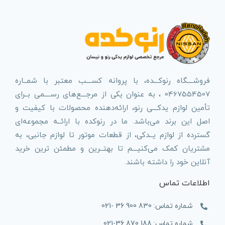
فروشــــگاه رنوکـــده، با پروانه کســــب معتبر با شمــاره
0467554507 ، به عنوان یکی از مرجـــع‌های رســــمی بــرای
تأمین لوازم یدکـــی رنو، ارائه‌دهنده محصولات با کیفیت و
اصل این برند می‌باشد. ما در رنوکده با ارائــه مجموعه‌ای
گسترده از لوازم یــدکی، از قطعات موتور تا لوازم جانبی، به
مشتریان کمک می‌کنیـــم تا بهتــرین و مطمئن ترین خرید
آنلاین خود را داشته باشند.
اطلاعات تماس
شماره تماس: 830 900 36 -021
شماره تماس: 188 870 36-021