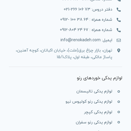
دفتر دروس: 73 106 266-021
شماره همراه : 64 38 100 -0912
شماره همراه : 67 24 804-0912
ایمیل: info@renokadeh.com
تهران، بازار چراغ برق(ملت)، خیابان اکباتان، کوچه آهنین،
پاساژ مالکی، طبقه اول، پلاک15/1
لوازم یدکی خوردهای رنو
لوازم یدکی تالیسمان
لوازم یدکی رنو کولیوس نیو
لوازم یدکی کپچر
لوازم یدکی رنو سفران