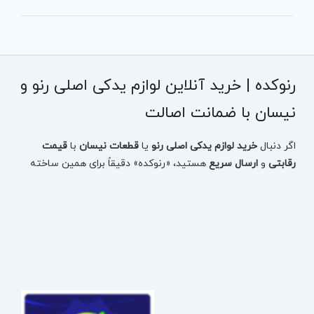
رنوکده | خرید آنلاین لوازم یدکی اصلی رنو و
نیسان با ضمانت اصالت
اگر دنبال
خرید لوازم یدکی اصلی رنو
یا
قطعات نیسان
با
قیمت
رقابتی
و
ارسال سریع
هستید، «رنوکده» دقیقاً برای همین ساخته
شده: یک مرجع تخصصی برای انتخاب دقیق قطعه، بررسی
موجودی، مقایسه قیمت و ثبت سفارش بدون اتلاف وقت.
در رنوکده، قطعات
تست‌شده
و
دارای ضمانت اصالت
ارائه می‌شوند
تا با خیال راحت، قطعه درست را برای خودروتان تهیه کنید—چه
مصرفی باشد، چه بدنه، چه فنی و حساس.
خرید لوازم یدکی رنو بر اساس مدل خودرو (سریع و دقیق)