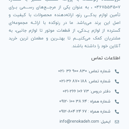
0467554507 ، به عنوان یکی از مرجـــع‌های رســــمی بــرای
تأمین لوازم یدکـــی رنو، ارائه‌دهنده محصولات با کیفیت و
اصل این برند می‌باشد. ما در رنوکده با ارائــه مجموعه‌ای
گسترده از لوازم یــدکی، از قطعات موتور تا لوازم جانبی، به
مشتریان کمک می‌کنیـــم تا بهتــرین و مطمئن ترین خرید
آنلاین خود را داشته باشند.
اطلاعات تماس
شماره تماس: 830 900 36 -021
شماره تماس: 188 870 36-021
دفتر دروس: 73 106 266-021
شماره همراه : 64 38 100 -0912
شماره همراه : 67 24 804-0912
ایمیل: info@renokadeh.com