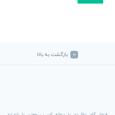
بازگشت به بالا
فروشــــگاه رنوکـــده، با پروانه کســــب معتبر با شمــاره