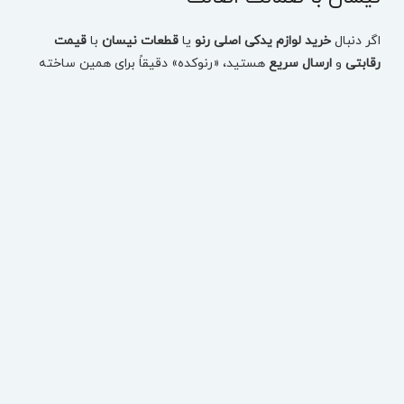
اگر دنبال
خرید لوازم یدکی اصلی رنو
یا
قطعات نیسان
با
قیمت
رقابتی
و
ارسال سریع
هستید، «رنوکده» دقیقاً برای همین ساخته
شده: یک مرجع تخصصی برای انتخاب دقیق قطعه، بررسی
موجودی، مقایسه قیمت و ثبت سفارش بدون اتلاف وقت.
در رنوکده، قطعات
تست‌شده
و
دارای ضمانت اصالت
ارائه می‌شوند
تا با خیال راحت، قطعه درست را برای خودروتان تهیه کنید—چه
مصرفی باشد، چه بدنه، چه فنی و حساس.
خرید لوازم یدکی رنو بر اساس مدل خودرو (سریع و دقیق)
برای اینکه انتخاب قطعه اشتباه نشود، می‌توانید از همان ابتدا مدل
خودرو را انتخاب کنید و دقیقاً به قطعات همان خودرو برسید:
لوازم یدکی تالیسمان (Talisman)
لوازم یدکی کولیوس نیو (Koleos New)
قطعات کپچر (Captur)