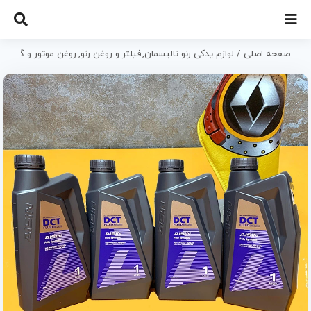
Ski
t
conten
صفحه اصلی
لوازم یدکی رنو تالیسمان
فیلتر و روغن رنو
روغن موتور و گیربکس