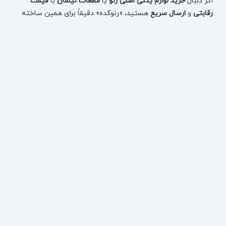
اگر دنبال
خرید لوازم یدکی اصلی رنو
یا
قطعات نیسان
با
قیمت
رقابتی
و
ارسال سریع
هستید، «رنوکده» دقیقاً برای همین ساخته
شده: یک مرجع تخصصی برای انتخاب دقیق قطعه، بررسی
موجودی، مقایسه قیمت و ثبت سفارش بدون اتلاف وقت.
در رنوکده، قطعات
تست‌شده
و
دارای ضمانت اصالت
ارائه می‌شوند
تا با خیال راحت، قطعه درست را برای خودروتان تهیه کنید—چه
مصرفی باشد، چه بدنه، چه فنی و حساس.
خرید لوازم یدکی رنو بر اساس مدل خودرو (سریع و دقیق)
برای اینکه انتخاب قطعه اشتباه نشود، می‌توانید از همان ابتدا مدل
خودرو را انتخاب کنید و دقیقاً به قطعات همان خودرو برسید:
لوازم یدکی تالیسمان (Talisman)
لوازم یدکی کولیوس نیو (Koleos New)
قطعات کپچر (Captur)
لوازم یدکی فلوئنس (Fluence)
قطعات سفران / لتیتیود (Safrane / Latitude)