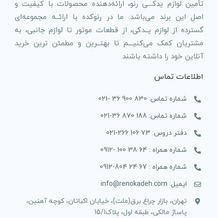
تأمین لوازم یدکـــی رنو، ارائه‌دهنده محصولات با کیفیت و
اصل این برند می‌باشد. ما در رنوکده با ارائــه مجموعه‌ای
گسترده از لوازم یــدکی، از قطعات موتور تا لوازم جانبی، به
مشتریان کمک می‌کنیـــم تا بهتــرین و مطمئن ترین خرید
آنلاین خود را داشته باشند.
اطلاعات تماس
شماره تماس: 830 900 36 -021
شماره تماس: 188 870 36-021
دفتر دروس: 73 106 266-021
شماره همراه : 64 38 100 -0912
شماره همراه : 67 24 804-0912
ایمیل: info@renokadeh.com
تهران، بازار چراغ برق(ملت)، خیابان اکباتان، کوچه آهنین،
پاساژ مالکی، طبقه اول، پلاک15/1