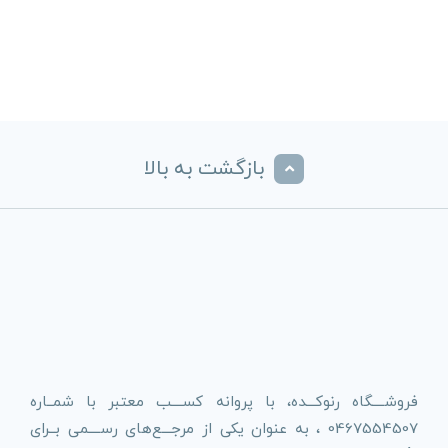
بازگشت به بالا
فروشــــگاه رنوکـــده، با پروانه کســــب معتبر با شمــاره
0467554507 ، به عنوان یکی از مرجـــع‌های رســــمی بــرای