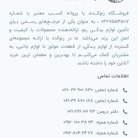
فروشــــگاه رنوکـــده، با پروانه کســــب معتبر با شمــاره
0467554507 ، به عنوان یکی از مرجـــع‌های رســــمی بــرای
تأمین لوازم یدکـــی رنو، ارائه‌دهنده محصولات با کیفیت و
اصل این برند می‌باشد. ما در رنوکده با ارائــه مجموعه‌ای
گسترده از لوازم یــدکی، از قطعات موتور تا لوازم جانبی، به
مشتریان کمک می‌کنیـــم تا بهتــرین و مطمئن ترین خرید
آنلاین خود را داشته باشند.
اطلاعات تماس
شماره تماس: 830 900 36 -021
شماره تماس: 188 870 36-021
دفتر دروس: 73 106 266-021
شماره همراه : 64 38 100 -0912
شماره همراه : 67 24 804-0912