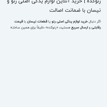
رنوکده | خرید آنلاین لوازم یدکی اصلی رنو و
نیسان با ضمانت اصالت
اگر دنبال
خرید لوازم یدکی اصلی رنو
یا
قطعات نیسان
با
قیمت
رقابتی
و
ارسال سریع
هستید، «رنوکده» دقیقاً برای همین ساخته
شده: یک مرجع تخصصی برای انتخاب دقیق قطعه، بررسی
موجودی، مقایسه قیمت و ثبت سفارش بدون اتلاف وقت.
در رنوکده، قطعات
تست‌شده
و
دارای ضمانت اصالت
ارائه می‌شوند
تا با خیال راحت، قطعه درست را برای خودروتان تهیه کنید—چه
مصرفی باشد، چه بدنه، چه فنی و حساس.
خرید لوازم یدکی رنو بر اساس مدل خودرو (سریع و دقیق)
برای اینکه انتخاب قطعه اشتباه نشود، می‌توانید از همان ابتدا مدل
خودرو را انتخاب کنید و دقیقاً به قطعات همان خودرو برسید:
لوازم یدکی تالیسمان (Talisman)
لوازم یدکی کولیوس نیو (Koleos New)