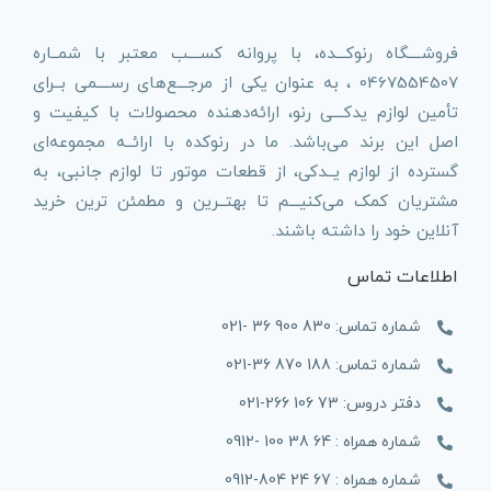
فروشــــگاه رنوکـــده، با پروانه کســــب معتبر با شمــاره
0467554507 ، به عنوان یکی از مرجـــع‌های رســــمی بــرای
تأمین لوازم یدکـــی رنو، ارائه‌دهنده محصولات با کیفیت و
اصل این برند می‌باشد. ما در رنوکده با ارائــه مجموعه‌ای
گسترده از لوازم یــدکی، از قطعات موتور تا لوازم جانبی، به
مشتریان کمک می‌کنیـــم تا بهتــرین و مطمئن ترین خرید
آنلاین خود را داشته باشند.
اطلاعات تماس
شماره تماس: 830 900 36 -021
شماره تماس: 188 870 36-021
دفتر دروس: 73 106 266-021
شماره همراه : 64 38 100 -0912
شماره همراه : 67 24 804-0912