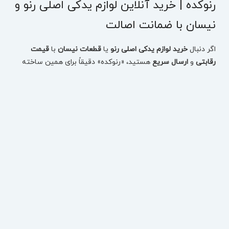
رنوکده | خرید آنلاین لوازم یدکی اصلی رنو و
نیسان با ضمانت اصالت
اگر دنبال
خرید لوازم یدکی اصلی رنو
یا
قطعات نیسان
با
قیمت
رقابتی
و
ارسال سریع
هستید، «رنوکده» دقیقاً برای همین ساخته
شده: یک مرجع تخصصی برای انتخاب دقیق قطعه، بررسی
موجودی، مقایسه قیمت و ثبت سفارش بدون اتلاف وقت.
در رنوکده، قطعات
تست‌شده
و
دارای ضمانت اصالت
ارائه می‌شوند
تا با خیال راحت، قطعه درست را برای خودروتان تهیه کنید—چه
مصرفی باشد، چه بدنه، چه فنی و حساس.
خرید لوازم یدکی رنو بر اساس مدل خودرو (سریع و دقیق)
برای اینکه انتخاب قطعه اشتباه نشود، می‌توانید از همان ابتدا مدل
خودرو را انتخاب کنید و دقیقاً به قطعات همان خودرو برسید:
لوازم یدکی تالیسمان (Talisman)
لوازم یدکی کولیوس نیو (Koleos New)