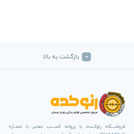
بازگشت به بالا
فروشــــگاه رنوکـــده، با پروانه کســــب معتبر با شمــاره