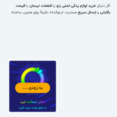
اگر دنبال
خرید لوازم یدکی اصلی رنو
یا
قطعات نیسان
با
قیمت
رقابتی
و
ارسال سریع
هستید، «رنوکده» دقیقاً برای همین ساخته
شده: یک مرجع تخصصی برای انتخاب دقیق قطعه، بررسی
موجودی، مقایسه قیمت و ثبت سفارش بدون اتلاف وقت.
در رنوکده، قطعات
تست‌شده
و
دارای ضمانت اصالت
ارائه می‌شوند
تا با خیال راحت، قطعه درست را برای خودروتان تهیه کنید—چه
مصرفی باشد، چه بدنه، چه فنی و حساس.
خرید لوازم یدکی رنو بر اساس مدل خودرو (سریع و دقیق)
برای اینکه انتخاب قطعه اشتباه نشود، می‌توانید از همان ابتدا مدل
خودرو را انتخاب کنید و دقیقاً به قطعات همان خودرو برسید:
لوازم یدکی تالیسمان (Talisman)
لوازم یدکی کولیوس نیو (Koleos New)
قطعات کپچر (Captur)
لوازم یدکی فلوئنس (Fluence)