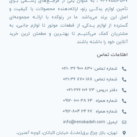
0467554507 ، به عنوان یکی از مرجـــع‌های رســــمی بــرای
تأمین لوازم یدکـــی رنو، ارائه‌دهنده محصولات با کیفیت و
اصل این برند می‌باشد. ما در رنوکده با ارائــه مجموعه‌ای
گسترده از لوازم یــدکی، از قطعات موتور تا لوازم جانبی، به
مشتریان کمک می‌کنیـــم تا بهتــرین و مطمئن ترین خرید
آنلاین خود را داشته باشند.
اطلاعات تماس
شماره تماس: 830 900 36 -021
شماره تماس: 188 870 36-021
دفتر دروس: 73 106 266-021
شماره همراه : 64 38 100 -0912
شماره همراه : 67 24 804-0912
ایمیل: info@renokadeh.com
تهران، بازار چراغ برق(ملت)، خیابان اکباتان، کوچه آهنین،