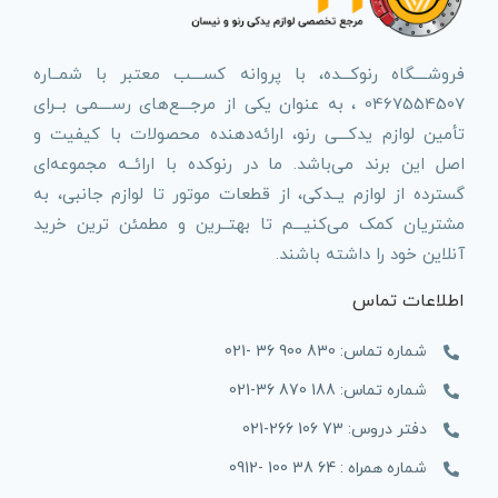
فروشــــگاه رنوکـــده، با پروانه کســــب معتبر با شمــاره
0467554507 ، به عنوان یکی از مرجـــع‌های رســــمی بــرای
تأمین لوازم یدکـــی رنو، ارائه‌دهنده محصولات با کیفیت و
اصل این برند می‌باشد. ما در رنوکده با ارائــه مجموعه‌ای
گسترده از لوازم یــدکی، از قطعات موتور تا لوازم جانبی، به
مشتریان کمک می‌کنیـــم تا بهتــرین و مطمئن ترین خرید
آنلاین خود را داشته باشند.
اطلاعات تماس
شماره تماس: 830 900 36 -021
شماره تماس: 188 870 36-021
دفتر دروس: 73 106 266-021
شماره همراه : 64 38 100 -0912