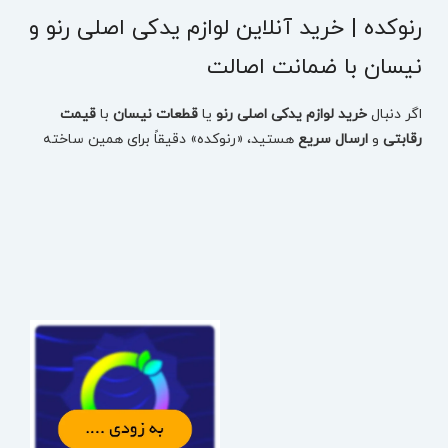
رنوکده | خرید آنلاین لوازم یدکی اصلی رنو و
نیسان با ضمانت اصالت
اگر دنبال
خرید لوازم یدکی اصلی رنو
یا
قطعات نیسان
با
قیمت
رقابتی
و
ارسال سریع
هستید، «رنوکده» دقیقاً برای همین ساخته
شده: یک مرجع تخصصی برای انتخاب دقیق قطعه، بررسی
موجودی، مقایسه قیمت و ثبت سفارش بدون اتلاف وقت.
در رنوکده، قطعات
تست‌شده
و
دارای ضمانت اصالت
ارائه می‌شوند
تا با خیال راحت، قطعه درست را برای خودروتان تهیه کنید—چه
مصرفی باشد، چه بدنه، چه فنی و حساس.
خرید لوازم یدکی رنو بر اساس مدل خودرو (سریع و دقیق)
برای اینکه انتخاب قطعه اشتباه نشود، می‌توانید از همان ابتدا مدل
خودرو را انتخاب کنید و دقیقاً به قطعات همان خودرو برسید:
لوازم یدکی تالیسمان (Talisman)